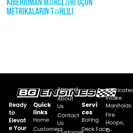
Kiberidman Mərcləri üçün
Metrikaların Təhlili
Recent Comments
No comments to show.
Apparel
Fabricate
Intake
About
Quick
Servi
Ready
Manifolds
Us
links
ces
to
Fire
Contact
Home
Boring
Elevat
Hoops,
Us
e Your
Customers
Deck Face
O-
Customer