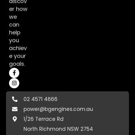
discov
er how
we
can
help
you
achiev
e your
goals.
02 4571 4666
power@bgengines.com.au
1/26 Terrace Rd
North Richmond NSW 2754