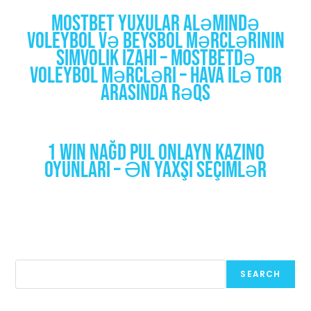
Mostbet yuxular aləmində
voleybol və beysbol mərclərinin
simvolik izahı – Mostbetdə
voleybol mərcləri – hava ilə tor
arasında rəqs
July 8, 2026
1 Win Nağd Pul Onlayn Kazino
Oyunları – Ən Yaxşı Seçimlər
June 16, 2026
Search
SEARCH