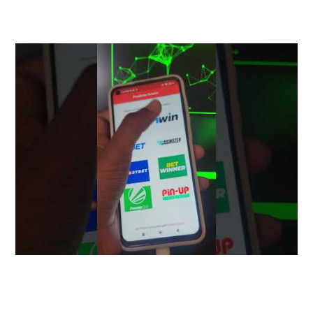
mənfəətlə birlikdə sürətli oyun prosesi təklif
edir.
Premier Bet