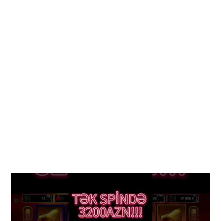
edir.
Bu proqramlar vasitəsilə tam oyun
portfelinə, o cümlədən canlı diler oyunlarına
rahatlıqla daxil olmaq olar.
Təhlükəsiz ödəniş üsulları ilə mobil tətbiqlər
depozit və uduş çıxarışı proseslərini
sadələşdirir.
Yenilənmiş mobil interfeys və sürətli
performans oyun təcrübəsini daha da
maraqlı edir.
Əksər lisenziyalı kazinolar rəsmi tətbiqlər
təklif edərək Azərbaycandan olan
istifadəçilər üçün qanuni çıxış yolu yaradır.