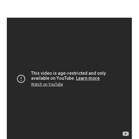
əhəmiyyətli üstünlük göstərir.