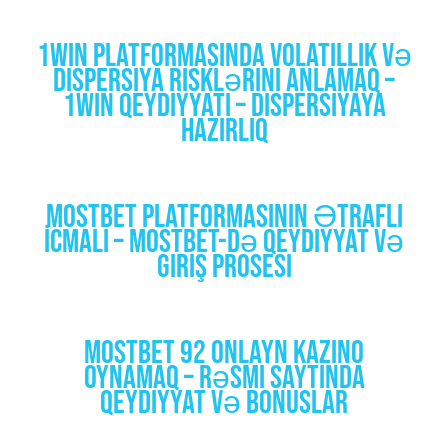
1win Platformasında Volatillik və
Dispersiya Risklərini Anlamaq –
1win Qeydiyyatı – Dispersiyaya
Hazırlıq
July 1, 2026
Mostbet Platformasının Ətraflı
İcmalı – Mostbet-də Qeydiyyat və
Giriş Prosesi
June 17, 2026
Mostbet 92 onlayn kazino
oynamaq – Rəsmi saytında
qeydiyyat və bonuslar
June 14, 2026