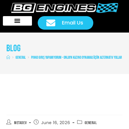
Email Us
Head Packages
Customer Rides
Blog
>
>
General
Pinko giriş yapamıyorum – Onlayn kazino oynamaq üçün alternativ yollar
Pinko giriş yapamıyorum – Onlayn kazino
oynamaq üçün alternativ yollar
June 16, 2026
metadev
General