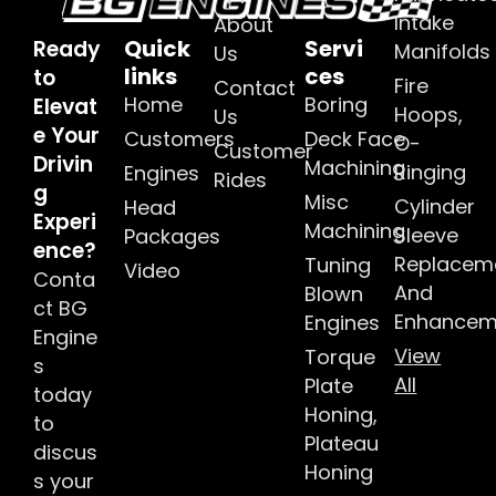
Intake
About
Quick
Servi
Ready
Manifolds
Us
links
ces
to
Fire
Contact
Home
Boring
Elevat
Hoops,
Us
e Your
Customers
Deck Face
O-
Customer
Drivin
Machining
Ringing
Engines
Rides
g
Misc
Cylinder
Head
Experi
Machining
Sleeve
Packages
ence?
Replacem
Tuning
Video
Conta
And
Blown
ct BG
Enhancem
Engines
Engine
View
Torque
s
All
Plate
today
Honing,
to
Plateau
discus
Honing
s your