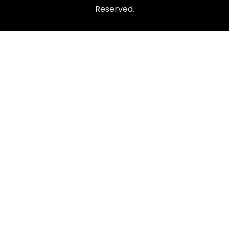
Reserved.