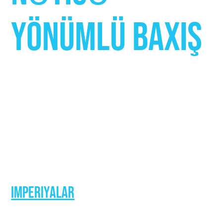
Yönümlü Baxış
Mostbet, Azərbaycanda mərc və kazino
həvəskarları üçün geniş imkanlar təqdim
edən onlayn platformadır. Bu icmalda sizə
platformanın əsas bölmələri, qeydiyyat
prosesi, bonuslar, depozit/çıxarış üsulları və
təhlükəsizlik aspektləri haqqında praktik
məlumat verilir. Məqsəd, vaxt itirmədən
platformanın sizə nə qazandıracağını
anlamaqdır. Ətraflı məlumat üçün
imperiyalar
resursuna daxil ola bilərsiniz.