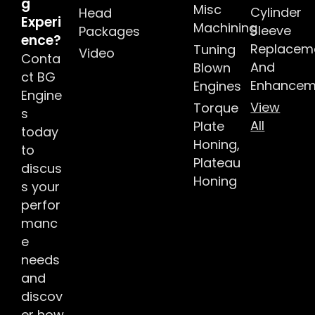
g
Misc
Cylinder
Head
Experi
Machining
Sleeve
Packages
ence?
Replacem
Tuning
Video
Conta
And
Blown
ct BG
Enhancem
Engines
Engine
View
Torque
s
All
Plate
today
Honing,
to
Plateau
discus
Honing
s your
perfor
manc
e
needs
and
discov
er how